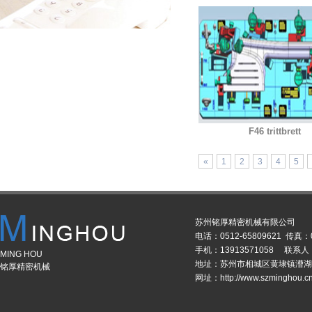
F46 trittbrett
«
1
2
3
4
5
苏州铭厚精密机械有限公司
电话：0512-65809621 传真：0
手机：13913571058 联系
MING HOU
地址：苏州市相城区黄埭镇漕湖
铭厚精密机械
网址：http://www.szminghou.c